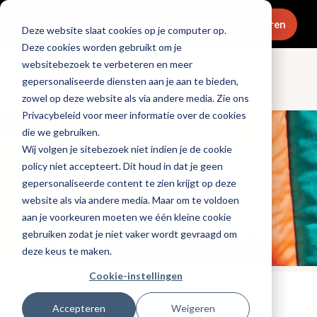
Menu
Abonneren
Deze website slaat cookies op je computer op.
Deze cookies worden gebruikt om je
websitebezoek te verbeteren en meer
gepersonaliseerde diensten aan je aan te bieden,
Ondernemen
zowel op deze website als via andere media. Zie ons
Privacybeleid voor meer informatie over de cookies
die we gebruiken.
Wij volgen je sitebezoek niet indien je de cookie
policy niet accepteert. Dit houd in dat je geen
gepersonaliseerde content te zien krijgt op deze
website als via andere media. Maar om te voldoen
aan je voorkeuren moeten we één kleine cookie
gebruiken zodat je niet vaker wordt gevraagd om
deze keus te maken.
Cookie-instellingen
Tags:
nieuwe-zaken
Accepteren
Weigeren
Gepubliceerd op: 29 juli 2020