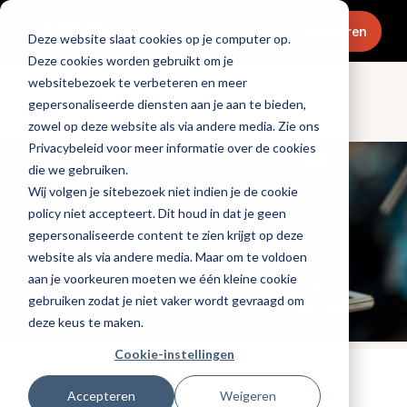
Menu
Abonneren
Deze website slaat cookies op je computer op.
Deze cookies worden gebruikt om je
websitebezoek te verbeteren en meer
gepersonaliseerde diensten aan je aan te bieden,
Ondernemen
zowel op deze website als via andere media. Zie ons
Privacybeleid voor meer informatie over de cookies
die we gebruiken.
Wij volgen je sitebezoek niet indien je de cookie
policy niet accepteert. Dit houd in dat je geen
gepersonaliseerde content te zien krijgt op deze
website als via andere media. Maar om te voldoen
aan je voorkeuren moeten we één kleine cookie
gebruiken zodat je niet vaker wordt gevraagd om
deze keus te maken.
Cookie-instellingen
Tags:
personeel
Accepteren
Weigeren
Gepubliceerd op: 1 augustus 2023