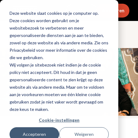
Menu
Abonneren
Deze website slaat cookies op je computer op.
Deze cookies worden gebruikt om je
websitebezoek te verbeteren en meer
gepersonaliseerde diensten aan je aan te bieden,
Ondernemen
zowel op deze website als via andere media. Zie ons
Privacybeleid voor meer informatie over de cookies
die we gebruiken.
Wij volgen je sitebezoek niet indien je de cookie
policy niet accepteert. Dit houd in dat je geen
gepersonaliseerde content te zien krijgt op deze
website als via andere media. Maar om te voldoen
aan je voorkeuren moeten we één kleine cookie
gebruiken zodat je niet vaker wordt gevraagd om
deze keus te maken.
Cookie-instellingen
Tags:
personeel
,
leiderschap
Accepteren
Weigeren
Gepubliceerd op: 14 januari 2025