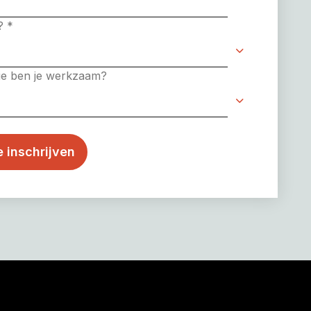
e?
*
rie ben je werkzaam?