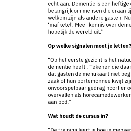
echt aan. Dementie is een heftige 
belangrijk om mensen die eraan lij
welkom zijn als andere gasten. Nu
‘mafketel’. Meer kennis over dem
hopelijk de wereld uit.”
Op welke signalen moet je letten
“Op het eerste gezicht is het natuu
dementie heeft . Tekenen die daar
dat gasten de menukaart niet begr
zaak of hun portemonnee kwijt zi
onvoorspelbaar gedrag hoort er oo
overvallen als horecamedewerker.
aan bod.”
Wat houdt de cursus in?
“De training leert je hoe je mens