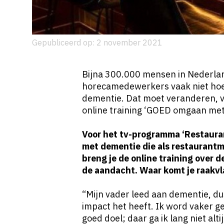
Gepubliceerd op: 2 november 2021
Bijna 300.000 mensen in Nederla
horecamedewerkers vaak niet ho
dementie. Dat moet veranderen, v
online training ‘GOED omgaan met 
Voor het tv-programma ‘Restaura
met dementie die als restaurant
breng je de online training over
de aandacht. Waar komt je raakv
“Mijn vader leed aan dementie, dus
impact het heeft. Ik word vaker 
goed doel; daar ga ik lang niet alti