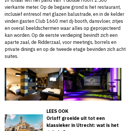
In totaal telt het pand van ’t Goude Hooft 2.500
vierkante meter. Op de begane grond is het restaurant,
inclusief entresol met glazen balustrade, en in de kelder
vinden gasten Club 1660 met dj-booth, dansvloer, zitjes
en overal beeldschermen waar alles op geprojecteerd
kan worden. Op de eerste verdieping bevindt zich een
aparte zaal, de Ridderzaal, voor meetings, borrels en
private dinings en op de tweede etage bevinden zich acht
suites.
LEES OOK
Orloff groeide uit tot een
klassieker in Utrecht: wat is het