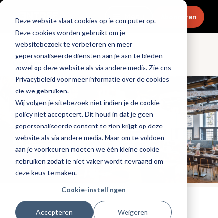
Menu
Abonneren
Deze website slaat cookies op je computer op.
Deze cookies worden gebruikt om je
websitebezoek te verbeteren en meer
gepersonaliseerde diensten aan je aan te bieden,
Ondernemen
zowel op deze website als via andere media. Zie ons
Privacybeleid voor meer informatie over de cookies
die we gebruiken.
Wij volgen je sitebezoek niet indien je de cookie
policy niet accepteert. Dit houd in dat je geen
gepersonaliseerde content te zien krijgt op deze
website als via andere media. Maar om te voldoen
aan je voorkeuren moeten we één kleine cookie
gebruiken zodat je niet vaker wordt gevraagd om
deze keus te maken.
Cookie-instellingen
Tags:
ondernemersverhaal
Accepteren
Weigeren
Gepubliceerd op: 11 juni 2025