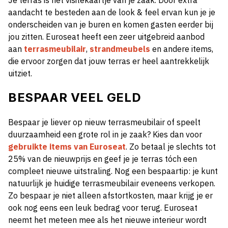
Je terras is het visitekaartje van je zaak. Door extra
aandacht te besteden aan de look & feel ervan kun je je
onderscheiden van je buren en komen gasten eerder bij
jou zitten. Euroseat heeft een zeer uitgebreid aanbod
aan
terrasmeubilair
,
strandmeubels
en andere items,
die ervoor zorgen dat jouw terras er heel aantrekkelijk
uitziet.
BESPAAR VEEL GELD
Bespaar je liever op nieuw terrasmeubilair of speelt
duurzaamheid een grote rol in je zaak? Kies dan voor
gebruikte items van Euroseat
. Zo betaal je slechts tot
25% van de nieuwprijs en geef je je terras tóch een
compleet nieuwe uitstraling. Nog een bespaartip: je kunt
natuurlijk je huidige terrasmeubilair eveneens verkopen.
Zo bespaar je niet alleen afstortkosten, maar krijg je er
ook nog eens een leuk bedrag voor terug. Euroseat
neemt het meteen mee als het nieuwe interieur wordt