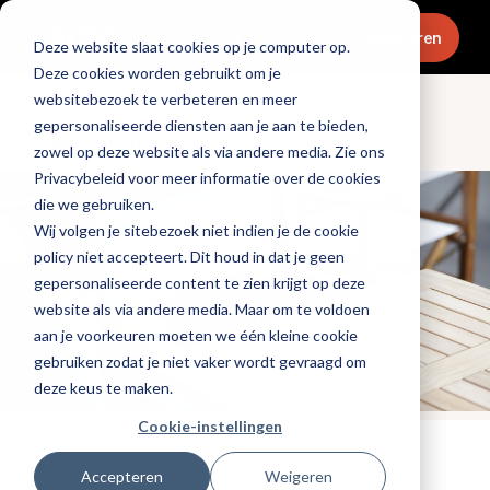
Menu
Abonneren
Deze website slaat cookies op je computer op.
Deze cookies worden gebruikt om je
websitebezoek te verbeteren en meer
gepersonaliseerde diensten aan je aan te bieden,
Ondernemen
zowel op deze website als via andere media. Zie ons
Privacybeleid voor meer informatie over de cookies
die we gebruiken.
Wij volgen je sitebezoek niet indien je de cookie
policy niet accepteert. Dit houd in dat je geen
gepersonaliseerde content te zien krijgt op deze
website als via andere media. Maar om te voldoen
aan je voorkeuren moeten we één kleine cookie
gebruiken zodat je niet vaker wordt gevraagd om
deze keus te maken.
Cookie-instellingen
Tags:
promotioneel
,
terras
Accepteren
Weigeren
Gepubliceerd op: 18 mei 2023