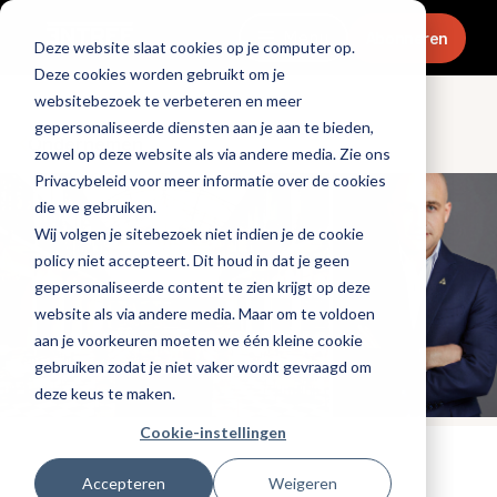
Menu
Abonneren
Deze website slaat cookies op je computer op.
Deze cookies worden gebruikt om je
websitebezoek te verbeteren en meer
gepersonaliseerde diensten aan je aan te bieden,
Ondernemen
zowel op deze website als via andere media. Zie ons
Privacybeleid voor meer informatie over de cookies
die we gebruiken.
Wij volgen je sitebezoek niet indien je de cookie
policy niet accepteert. Dit houd in dat je geen
gepersonaliseerde content te zien krijgt op deze
website als via andere media. Maar om te voldoen
aan je voorkeuren moeten we één kleine cookie
gebruiken zodat je niet vaker wordt gevraagd om
deze keus te maken.
Cookie-instellingen
Tags:
hotels
Accepteren
Weigeren
Gepubliceerd op: 6 juli 2026