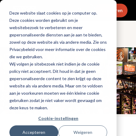
Menu
Abonneren
Deze website slaat cookies op je computer op.
Deze cookies worden gebruikt om je
websitebezoek te verbeteren en meer
gepersonaliseerde diensten aan je aan te bieden,
Ondernemen
zowel op deze website als via andere media. Zie ons
Privacybeleid voor meer informatie over de cookies
die we gebruiken.
Wij volgen je sitebezoek niet indien je de cookie
policy niet accepteert. Dit houd in dat je geen
gepersonaliseerde content te zien krijgt op deze
website als via andere media. Maar om te voldoen
aan je voorkeuren moeten we één kleine cookie
gebruiken zodat je niet vaker wordt gevraagd om
deze keus te maken.
Cookie-instellingen
Tags:
evenementen
Accepteren
Weigeren
Gepubliceerd op: 21 september 2023