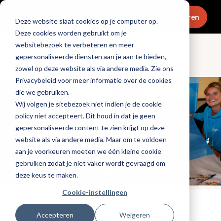
Menu
Abonneren
Deze website slaat cookies op je computer op.
Deze cookies worden gebruikt om je
websitebezoek te verbeteren en meer
gepersonaliseerde diensten aan je aan te bieden,
Ondernemen
zowel op deze website als via andere media. Zie ons
Privacybeleid voor meer informatie over de cookies
die we gebruiken.
Wij volgen je sitebezoek niet indien je de cookie
policy niet accepteert. Dit houd in dat je geen
gepersonaliseerde content te zien krijgt op deze
website als via andere media. Maar om te voldoen
aan je voorkeuren moeten we één kleine cookie
gebruiken zodat je niet vaker wordt gevraagd om
deze keus te maken.
Cookie-instellingen
Tags:
evenementen
,
bedrijfsvoering
Accepteren
Weigeren
Gepubliceerd op: 30 juli 2024