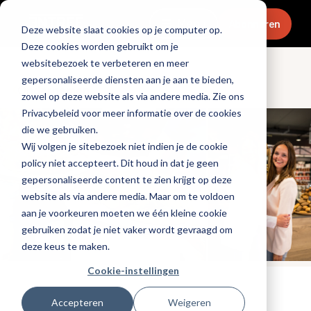
Menu
Abonneren
Deze website slaat cookies op je computer op.
Deze cookies worden gebruikt om je
websitebezoek te verbeteren en meer
gepersonaliseerde diensten aan je aan te bieden,
Ondernemen
zowel op deze website als via andere media. Zie ons
Privacybeleid voor meer informatie over de cookies
die we gebruiken.
Wij volgen je sitebezoek niet indien je de cookie
policy niet accepteert. Dit houd in dat je geen
gepersonaliseerde content te zien krijgt op deze
website als via andere media. Maar om te voldoen
aan je voorkeuren moeten we één kleine cookie
gebruiken zodat je niet vaker wordt gevraagd om
deze keus te maken.
Cookie-instellingen
Tags:
promotioneel
Accepteren
Weigeren
Gepubliceerd op: 30 juni 2026