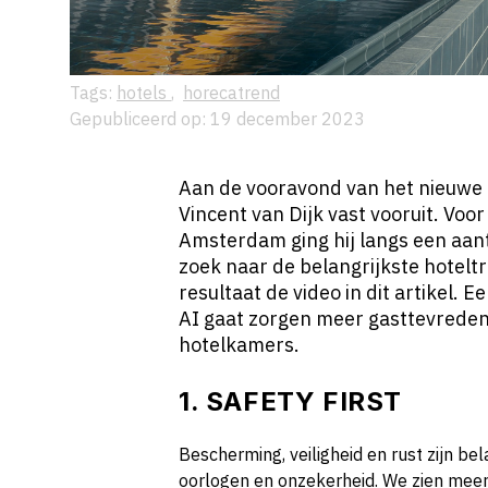
Tags:
hotels
,
horecatrend
Gepubliceerd op: 19 december 2023
Aan de vooravond van het nieuwe h
Vincent van Dijk vast vooruit. Vo
Amsterdam ging hij langs een aant
zoek naar de belangrijkste hotelt
resultaat de video in dit artikel. E
AI gaat zorgen meer gasttevreden
hotelkamers.
1. SAFETY FIRST
Bescherming, veiligheid en rust zijn bel
oorlogen en onzekerheid. We zien meer 