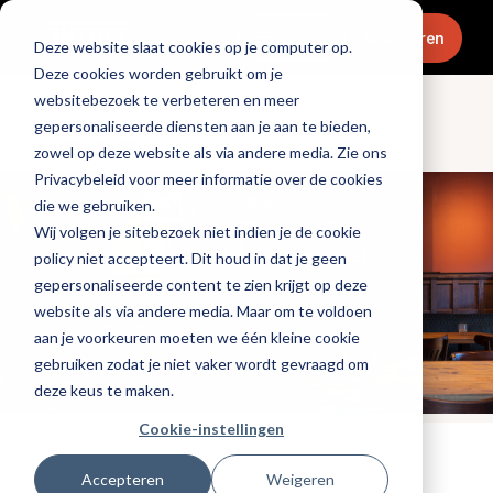
Menu
Abonneren
Deze website slaat cookies op je computer op.
Deze cookies worden gebruikt om je
websitebezoek te verbeteren en meer
gepersonaliseerde diensten aan je aan te bieden,
Ondernemen
zowel op deze website als via andere media. Zie ons
Privacybeleid voor meer informatie over de cookies
die we gebruiken.
Wij volgen je sitebezoek niet indien je de cookie
policy niet accepteert. Dit houd in dat je geen
gepersonaliseerde content te zien krijgt op deze
website als via andere media. Maar om te voldoen
aan je voorkeuren moeten we één kleine cookie
gebruiken zodat je niet vaker wordt gevraagd om
deze keus te maken.
Cookie-instellingen
Tags:
nieuwe-zaken
Accepteren
Weigeren
Gepubliceerd op: 11 mei 2023