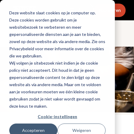
Menu
Abonneren
Deze website slaat cookies op je computer op.
Deze cookies worden gebruikt om je
websitebezoek te verbeteren en meer
gepersonaliseerde diensten aan je aan te bieden,
Ondernemen
zowel op deze website als via andere media. Zie ons
Privacybeleid voor meer informatie over de cookies
die we gebruiken.
Wij volgen je sitebezoek niet indien je de cookie
policy niet accepteert. Dit houd in dat je geen
gepersonaliseerde content te zien krijgt op deze
website als via andere media. Maar om te voldoen
aan je voorkeuren moeten we één kleine cookie
gebruiken zodat je niet vaker wordt gevraagd om
deze keus te maken.
Cookie-instellingen
Tags:
promotioneel
,
evenementen
Accepteren
Weigeren
Gepubliceerd op: 23 september 2022