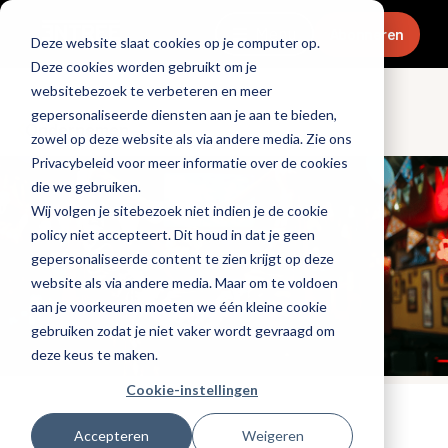
Menu
Abonneren
Deze website slaat cookies op je computer op.
Deze cookies worden gebruikt om je
websitebezoek te verbeteren en meer
gepersonaliseerde diensten aan je aan te bieden,
Ondernemen
zowel op deze website als via andere media. Zie ons
Privacybeleid voor meer informatie over de cookies
die we gebruiken.
Wij volgen je sitebezoek niet indien je de cookie
policy niet accepteert. Dit houd in dat je geen
gepersonaliseerde content te zien krijgt op deze
website als via andere media. Maar om te voldoen
aan je voorkeuren moeten we één kleine cookie
gebruiken zodat je niet vaker wordt gevraagd om
deze keus te maken.
Cookie-instellingen
Tags:
wk voetbal 2022
Accepteren
Weigeren
Gepubliceerd op: 10 oktober 2022