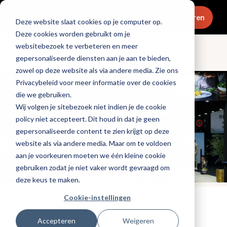
Menu
Abonneren
Deze website slaat cookies op je computer op.
Deze cookies worden gebruikt om je
websitebezoek te verbeteren en meer
Ondernemen
gepersonaliseerde diensten aan je aan te bieden,
zowel op deze website als via andere media. Zie ons
Privacybeleid voor meer informatie over de cookies
die we gebruiken.
Wij volgen je sitebezoek niet indien je de cookie
policy niet accepteert. Dit houd in dat je geen
gepersonaliseerde content te zien krijgt op deze
website als via andere media. Maar om te voldoen
aan je voorkeuren moeten we één kleine cookie
gebruiken zodat je niet vaker wordt gevraagd om
deze keus te maken.
Cookie-instellingen
Tags:
promotioneel
,
evenementen
Gepubliceerd op: 29 januari 2026
Accepteren
Weigeren