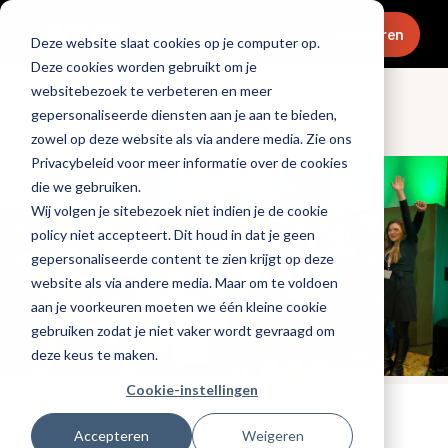
Menu
Abonneren
Deze website slaat cookies op je computer op.
Deze cookies worden gebruikt om je
websitebezoek te verbeteren en meer
gepersonaliseerde diensten aan je aan te bieden,
Ondernemen
zowel op deze website als via andere media. Zie ons
Privacybeleid voor meer informatie over de cookies
die we gebruiken.
Wij volgen je sitebezoek niet indien je de cookie
policy niet accepteert. Dit houd in dat je geen
gepersonaliseerde content te zien krijgt op deze
website als via andere media. Maar om te voldoen
aan je voorkeuren moeten we één kleine cookie
gebruiken zodat je niet vaker wordt gevraagd om
deze keus te maken.
Cookie-instellingen
Tags:
horecava
,
evenementen
Accepteren
Weigeren
Gepubliceerd op: 25 augustus 2022