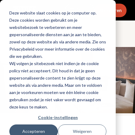
Menu
Abonneren
Deze website slaat cookies op je computer op.
Deze cookies worden gebruikt om je
websitebezoek te verbeteren en meer
gepersonaliseerde diensten aan je aan te bieden,
Ondernemen
zowel op deze website als via andere media. Zie ons
Privacybeleid voor meer informatie over de cookies
die we gebruiken.
Wij volgen je sitebezoek niet indien je de cookie
policy niet accepteert. Dit houd in dat je geen
gepersonaliseerde content te zien krijgt op deze
website als via andere media. Maar om te voldoen
aan je voorkeuren moeten we één kleine cookie
gebruiken zodat je niet vaker wordt gevraagd om
deze keus te maken.
Cookie-instellingen
Tags:
hotels
,
khn
Accepteren
Weigeren
Gepubliceerd op: 1 september 2025