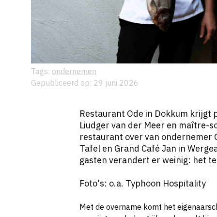
Tags:
ondernemen
Gepubliceerd op: 29 juni 2026
Restaurant Ode in Dokkum krijgt p
Liudger van der Meer en maître-
restaurant over van ondernemer G
Tafel en Grand Café Jan in Werge
gasten verandert er weinig: het t
Foto's: o.a. Typhoon Hospitality
Met de overname komt het eigenaarscha