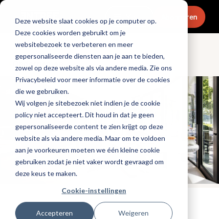
Menu
Abonneren
Deze website slaat cookies op je computer op.
Deze cookies worden gebruikt om je
websitebezoek te verbeteren en meer
gepersonaliseerde diensten aan je aan te bieden,
Ondernemen
zowel op deze website als via andere media. Zie ons
Privacybeleid voor meer informatie over de cookies
die we gebruiken.
Wij volgen je sitebezoek niet indien je de cookie
policy niet accepteert. Dit houd in dat je geen
gepersonaliseerde content te zien krijgt op deze
website als via andere media. Maar om te voldoen
aan je voorkeuren moeten we één kleine cookie
gebruiken zodat je niet vaker wordt gevraagd om
deze keus te maken.
Cookie-instellingen
Tags:
michelin
,
interieurdesign
Accepteren
Weigeren
Gepubliceerd op: 4 mei 2026