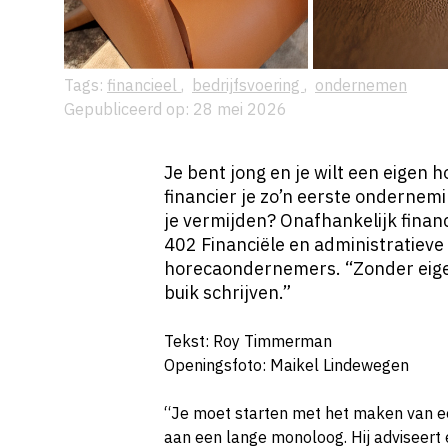
Tags:
financieel
,
bedrijfsvoering
,
ondernemen
Gepubliceerd op: 28 mei 2026
Je bent jong en je wilt een eigen
financier je zo’n eerste ondernem
je vermijden? Onafhankelijk finan
402 Financiële en administratieve 
horecaondernemers. “Zonder eigen
buik schrijven.”
Tekst: Roy Timmerman
Openingsfoto: Maikel Lindewegen
“Je moet starten met het maken van ee
aan een lange monoloog. Hij adviseert