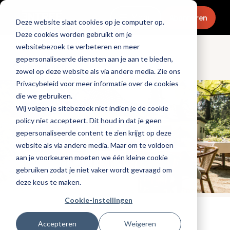
Menu
Abonneren
Deze website slaat cookies op je computer op.
Deze cookies worden gebruikt om je
websitebezoek te verbeteren en meer
gepersonaliseerde diensten aan je aan te bieden,
Ondernemen
zowel op deze website als via andere media. Zie ons
Privacybeleid voor meer informatie over de cookies
die we gebruiken.
Wij volgen je sitebezoek niet indien je de cookie
policy niet accepteert. Dit houd in dat je geen
gepersonaliseerde content te zien krijgt op deze
website als via andere media. Maar om te voldoen
aan je voorkeuren moeten we één kleine cookie
gebruiken zodat je niet vaker wordt gevraagd om
deze keus te maken.
Cookie-instellingen
Tags:
ondernemersverhaal
,
familiebedrijf
Accepteren
Weigeren
Gepubliceerd op: 12 augustus 2025