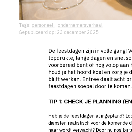
Tags:
personeel
,
ondernemersverhaal
Gepubliceerd op: 23 december 2025
De feestdagen zijn in volle gang! 
topdrukte, lange dagen en snel sc
voorbereid bent of nog volop aan h
houd je het hoofd koel en zorg je d
blijft werken. Entree deelt acht p
feestdagen soepel door te komen.
TIP 1: CHECK JE PLANNING (E
Heb je de feestdagen al ingepland? Loop
diensten realistisch voor de komende 
haar wordt verwacht? Door nu nog bij t