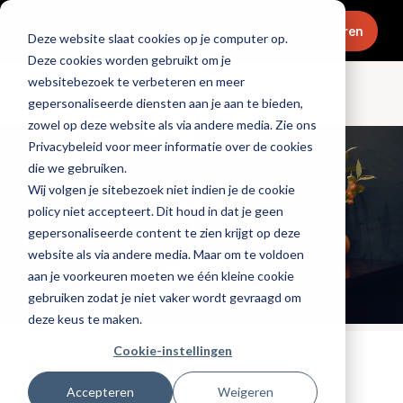
Menu
Abonneren
Deze website slaat cookies op je computer op.
Deze cookies worden gebruikt om je
websitebezoek te verbeteren en meer
Ondernemen
gepersonaliseerde diensten aan je aan te bieden,
zowel op deze website als via andere media. Zie ons
Privacybeleid voor meer informatie over de cookies
die we gebruiken.
Wij volgen je sitebezoek niet indien je de cookie
policy niet accepteert. Dit houd in dat je geen
gepersonaliseerde content te zien krijgt op deze
website als via andere media. Maar om te voldoen
aan je voorkeuren moeten we één kleine cookie
gebruiken zodat je niet vaker wordt gevraagd om
deze keus te maken.
Cookie-instellingen
Tags:
promotioneel
,
personeel
Gepubliceerd op: 11 maart 2026
Accepteren
Weigeren