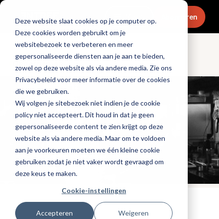
Menu
Abonneren
Deze website slaat cookies op je computer op.
Deze cookies worden gebruikt om je
websitebezoek te verbeteren en meer
gepersonaliseerde diensten aan je aan te bieden,
Ondernemen
zowel op deze website als via andere media. Zie ons
Privacybeleid voor meer informatie over de cookies
die we gebruiken.
Wij volgen je sitebezoek niet indien je de cookie
policy niet accepteert. Dit houd in dat je geen
gepersonaliseerde content te zien krijgt op deze
website als via andere media. Maar om te voldoen
aan je voorkeuren moeten we één kleine cookie
gebruiken zodat je niet vaker wordt gevraagd om
deze keus te maken.
Cookie-instellingen
Tags:
chefs
Accepteren
Weigeren
Gepubliceerd op: 27 juni 2023