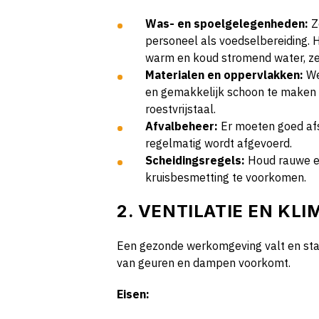
Was- en spoelgelegenheden:
Z
personeel als voedselbereiding. 
warm en koud stromend water, z
Materialen en oppervlakken:
We
en gemakkelijk schoon te maken 
roestvrijstaal.
Afvalbeheer:
Er moeten goed afs
regelmatig wordt afgevoerd.
Scheidingsregels:
Houd rauwe e
kruisbesmetting te voorkomen.
2. VENTILATIE EN KL
Een gezonde werkomgeving valt en staa
van geuren en dampen voorkomt.
Eisen: