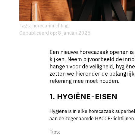
Tags:
horeca-inrichting
Gepubliceerd op: 8 januari 2025
Een nieuwe horecazaak openen is 
kijken. Neem bijvoorbeeld de inric
hangen voor de veiligheid, hygië
zetten we hieronder de belangrijks
rekening mee moet houden.
1. HYGIËNE-EISEN
Hygiëne is in elke horecazaak superbel
aan de zogenaamde HACCP-richtlijnen
Tips: