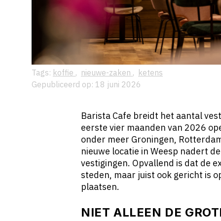
Tags:
koffie
,
nieuwe-zaken
,
ketens
Gepubliceerd op: 18 juni 2026
Barista Cafe breidt het aantal ves
eerste vier maanden van 2026 ope
onder meer Groningen, Rotterdam
nieuwe locatie in Weesp nadert de
vestigingen. Opvallend is dat de e
steden, maar juist ook gericht is o
plaatsen.
NIET ALLEEN DE GRO