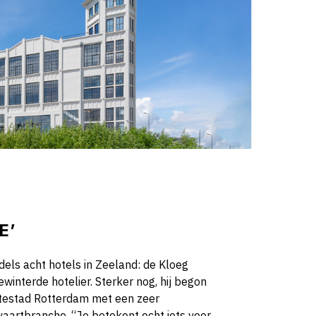
E’
ddels acht hotels in Zeeland: de Kloeg
gewinterde hotelier. Sterker nog, hij begon
ortestad Rotterdam met een zeer
vaartbranche. “Je betekent echt iets voor