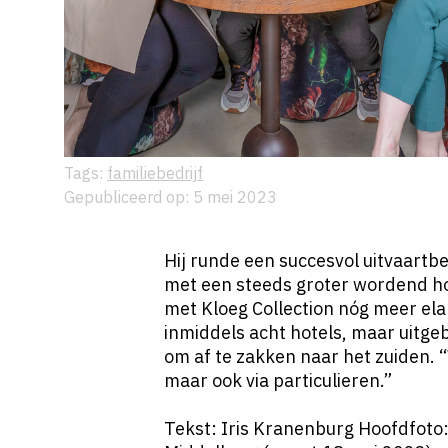
Tags:
familiebedrijf
Gepubliceerd op: 5 mei 2023
Hij runde een succesvol uitvaartb
met een steeds groter wordend ho
met Kloeg Collection nóg meer elan
inmiddels acht hotels, maar uitgebo
om af te zakken naar het zuiden. “
maar ook via particulieren.”
Tekst: Iris Kranenburg Hoofdfoto: f