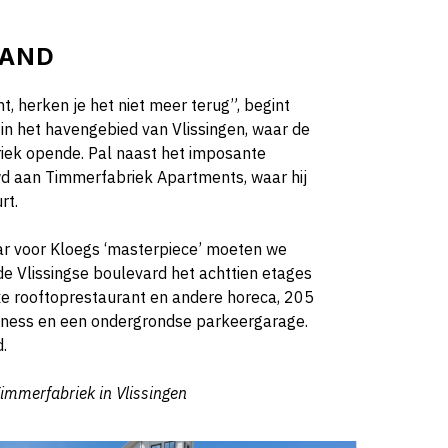
LAND
t, herken je het niet meer terug”, begint
in het havengebied van Vlissingen, waar de
riek opende. Pal naast het imposante
 aan Timmerfabriek Apartments, waar hij
rt.
ar voor Kloegs ‘masterpiece’ moeten we
e Vlissingse boulevard het achttien etages
uxe rooftoprestaurant en andere horeca, 205
lness en een ondergrondse parkeergarage.
.
Timmerfabriek in Vlissingen