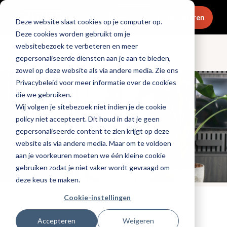
Menu
Abonneren
Deze website slaat cookies op je computer op.
Deze cookies worden gebruikt om je
websitebezoek te verbeteren en meer
Ondernemen
gepersonaliseerde diensten aan je aan te bieden,
zowel op deze website als via andere media. Zie ons
Privacybeleid voor meer informatie over de cookies
die we gebruiken.
Wij volgen je sitebezoek niet indien je de cookie
policy niet accepteert. Dit houd in dat je geen
gepersonaliseerde content te zien krijgt op deze
website als via andere media. Maar om te voldoen
aan je voorkeuren moeten we één kleine cookie
gebruiken zodat je niet vaker wordt gevraagd om
deze keus te maken.
Cookie-instellingen
Tags:
promotioneel
,
personeel
Gepubliceerd op: 13 mei 2026
Accepteren
Weigeren