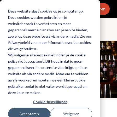
Menu
Abonneren
Deze website slaat cookies op je computer op.
Deze cookies worden gebruikt om je
websitebezoek te verbeteren en meer
gepersonaliseerde diensten aan je aan te bieden,
Ondernemen
zowel op deze website als via andere media. Zie ons
Privacybeleid voor meer informatie over de cookies
die we gebruiken.
Wij volgen je sitebezoek niet indien je de cookie
policy niet accepteert. Dit houd in dat je geen
gepersonaliseerde content te zien krijgt op deze
website als via andere media. Maar om te voldoen
aan je voorkeuren moeten we één kleine cookie
gebruiken zodat je niet vaker wordt gevraagd om
deze keus te maken.
Cookie-instellingen
Tags:
cocktails
Accepteren
Weigeren
Gepubliceerd op: 15 juli 2024