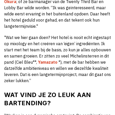
Okura
; of ze barmanager van de Twenty Third Bar en
Lobby Bar wilde worden. “Ik was geïnteresseerd, maar
wilde eerst ervaring in het buitenland opdoen. Daar heeft
het hotel geduld voor gehad, en dat tekent ook hun
langetermijnvisie."
"Wat we hier gaan doen? Het hotel is nooit echt ingestapt
op mixology en het creëren van ‘eigen’ ingrediënten. Ik
start met het team bij de basis, zo kun je alles opbouwen
en samen groeien. Er zitten zo veel Michelinsterren in dit
pand (Ciel Bleu**,
Yamazato
*), met de bar hebben we
datzelfde ambitieniveau en willen we diezelfde kwaliteit
leveren. Dat is een langetermijnproject, maar dit gaat ons
zeker lukken.”
WAT VIND JE ZO LEUK AAN
BARTENDING?