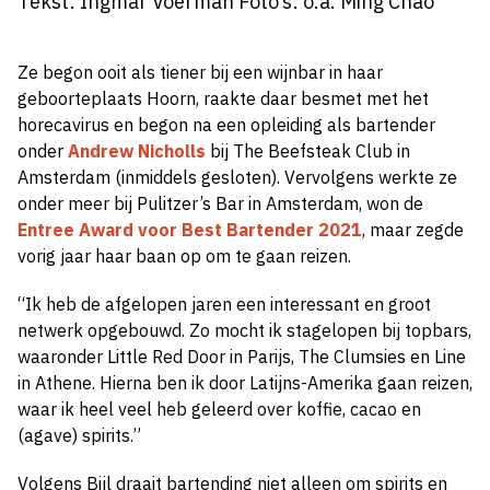
Tekst: Ingmar Voerman Foto’s: o.a. Ming Chao
Ze begon ooit als tiener bij een wijnbar in haar
geboorteplaats Hoorn, raakte daar besmet met het
horecavirus en begon na een opleiding als bartender
onder
Andrew Nicholls
bij The Beefsteak Club in
Amsterdam (inmiddels gesloten). Vervolgens werkte ze
onder meer bij Pulitzer’s Bar in Amsterdam, won de
Entree Award voor Best Bartender 2021
, maar zegde
vorig jaar haar baan op om te gaan reizen.
“Ik heb de afgelopen jaren een interessant en groot
netwerk opgebouwd. Zo mocht ik stagelopen bij topbars,
waaronder Little Red Door in Parijs, The Clumsies en Line
in Athene. Hierna ben ik door Latijns-Amerika gaan reizen,
waar ik heel veel heb geleerd over koffie, cacao en
(agave) spirits.”
Volgens Bijl draait bartending niet alleen om spirits en