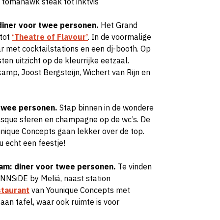
 tomahawk steak tot inktvis
 diner voor twee personen.
Het Grand
 tot
‘Theatre of Flavour’
. In de voormalige
r met cocktailstations en een dj-booth. Op
n uitzicht op de kleurrijke eetzaal.
amp, Joost Bergsteijn, Wichert van Rijn en
 twee personen.
Stap binnen in de wondere
rlesque sferen en champagne op de wc’s. De
ique Concepts gaan lekker over de top.
u echt een feestje!
dam: diner voor twee personen.
Te vinden
INNSiDE by Meliá, naast station
staurant
van Younique Concepts met
aan tafel, waar ook ruimte is voor