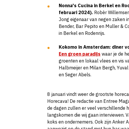
Nonna's Cucina in Berkel en Ro
februari 2024).
Robèr Willemse
Jong eigenaar van negen zaken i
Bender, Bar Pepito en Muller & Co
in Berkel en Rodenrijs.
Kokomo in Amsterdam: diner vo
Een groen paradijs
waar je de he
groenten en lokaal vlees en vis v
Halbmeijer en Milan Bergh, Yuva
en Seger Abels.
8 januari vindt weer de grootste hore
Horecava! De redactie van Entree Magazi
de dagen zullen er veel verschillende 
langskomen die wij gaan interviewen. V
koks en ondernemers. Ook zijn Anker 
aanwezig op de stand met hun bar waar 