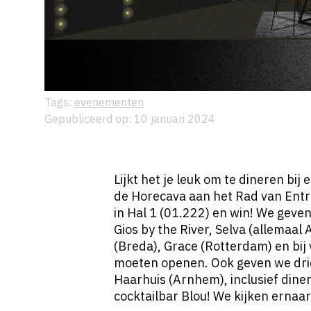
Tags:
evenementen
Gepubliceerd op: 10 januari 2024
Lijkt het je leuk om te dineren bij
de Horecava aan het Rad van Entr
in Hal 1 (01.222) en win! We geven 
Gios by the River, Selva (allemaa
(Breda), Grace (Rotterdam) en bij
moeten openen. Ook geven we drie
Haarhuis (Arnhem), inclusief diner 
cocktailbar Blou! We kijken ernaar u