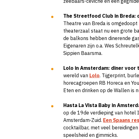
zeebaars-ceviche en een gegrilde
The Streetfood Club in Breda:
Theatre van Breda is omgedoopt
theaterzaal staat nu een grote ba
de balkons hebben dinerende gaste
Eigenaren zijn o.a.
Wes Schreutelk
Sippien Baarsma.
Lolo in Amsterdam: diner voor
wereld van
Lolo
. Tijgerprint, bu
horecagroepen RB Horeca en Youn
Eten en drinken op de Wallen is n
Hasta La Vista Baby in Amster
op de 19de verdieping van hotel 
Amsterdam-Zuid.
Een Spaans re
cocktailbar, met veel bereidingen 
speelsheid en gimmicks.