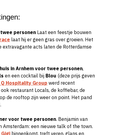
tingen:
r twee personen
Laat een feestje bouwen
race
laat hij er geen gras over groeien. Het
de extravagante acts laten de Rotterdamse
huis in Arnhem voor twee personen
,
ls
en een cocktail bij
Blou
(deze prijs geven
 Q Hospitality Group
werd recent
ook restaurant Locals, de koffiebar, de
 op de rooftop zijn weer on point. Het pand
.
iner voor twee personen
.
Benjamin van
e in Amsterdam: een nieuwe
talk of
the
town
.
Gigi
binnenkomt, treft veren, glans en