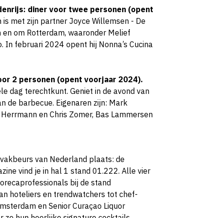
denrijs: diner voor twee personen (opent
n
is met zijn partner Joyce Willemsen - De
n en om Rotterdam, waaronder Melief
. In februari 2024 opent hij Nonna’s Cucina
or 2 personen (opent voorjaar 2024).
le dag terechtkunt. Geniet in de avond van
an de barbecue. Eigenaren zijn: Mark
l Herrmann en Chris Zomer, Bas Lammersen
cavakbeurs van Nederland plaats: de
ne vind je in hal 1 stand 01.222. Alle vier
horecaprofessionals bij de stand
an hoteliers en trendwatchers tot chef-
Amsterdam en Senior Curaçao Liquor
ze hun heerlijke signature cocktails