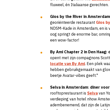
fluweel
, én Italiaanse gerechten.
Gios by the River in Amsterdam
georiënteerde restaurant
Gios by
NDSM-Kade in Amsterdam, en is v
oog springt de enorme bar, omri
een wow-factor!
By Ami Chapter 2 in Den Haag:
opent met zijn compagnons Scott
locatie van By Ami
. Een plek waa
hebben gebruikgemaakt van glow 
beetje Avatar-vibes geeft."
Selva in Amsterdam
:
diner voo
rooftoprestaurant is
Selva
van Yo
verdieping van hotel nhow Amsterd
adembenemend, dat zijn de Latij