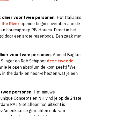
:
diner voor twee personen.
Het Italiaans
 the River
opende begin november aan de
an horecagroep RB-Horeca. Direct in het
ngd door een grote regenboog. Een zaak met
 diner voor twee personen.
Ahmed Baglari
 Slinger en Rob Schipper
deze tweede
r je je ogen absoluut de kost geeft! "
We
in the dark- en neon-effecten wat je een
r twee personen.
Het nieuwe
unique Concepts en NH vind je op de 24ste
am RAI. Niet alleen het uitzicht is
ns-Amerikaanse gerechten ook: van