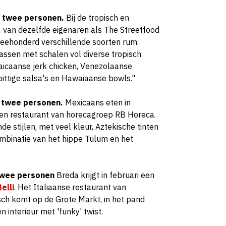
or twee personen.
Bij de tropisch en
,
van dezelfde eigenaren als The Streetfood
weehonderd verschillende soorten rum.
assen met schalen vol diverse tropisch
aicaanse jerk chicken, Venezolaanse
pittige salsa's en Hawaiaanse bowls."
r twee personen.
Mexicaans eten in
een restaurant van horecagroep RB Horeca.
nde stijlen, met veel kleur, Aztekische tinten
mbinatie van het hippe Tulum en het
r twee personen
Breda krijgt in februari een
elli
. Het Italiaanse restaurant van
ch komt op de Grote Markt, in het pand
 interieur met 'funky' twist.